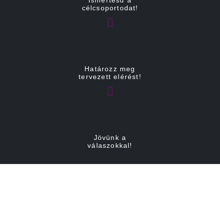
Ismertesd a
célcsoportodat!
Határozz meg
tervezett elérést!
Jövünk a
válaszokkal!
Szolgáltatásaink