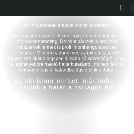
Az influencerek erejével nincs lehetetlen!
A legnagyobb márkák titkos fegyvere már évek óta az
influencermarketing. De mint bármelyik precíziós
műszernek, ennek is profi finomhangolásra van
szüksége. Mi nem riadunk meg az extremitásoktól:
legyen szó akár a legspeciálisabb célközönségről, vagy
a legmélyebbre hatoló háttérkutatásról, mi nem félünk
belevágni egy új kalandba ügyfeleink oldalán.
És aki ismer minket, már tudja ‒
nálunk a határ a csillagos ég!