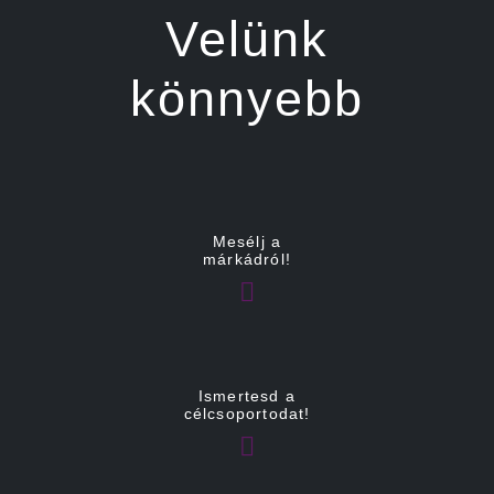
Velünk
könnyebb
Mesélj a
márkádról!
Ismertesd a
célcsoportodat!