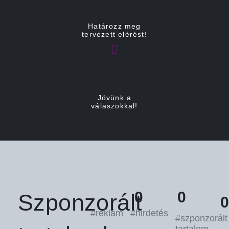
Határozz meg
tervezett elérést!
Jövünk a
válaszokkal!
0
0
Szponzorált
0
#reklám
#hirdetés
#szponzorált
tartalom