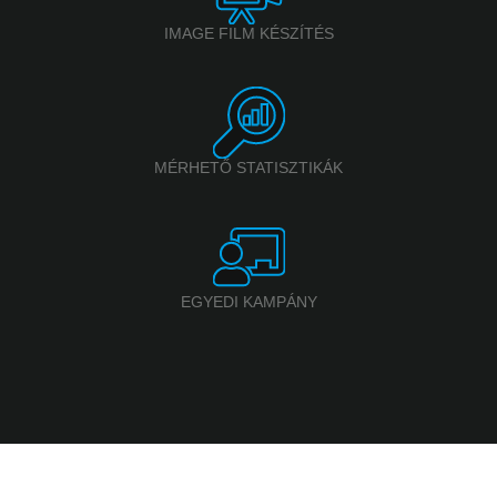
IMAGE FILM KÉSZÍTÉS
MÉRHETŐ STATISZTIKÁK
EGYEDI KAMPÁNY