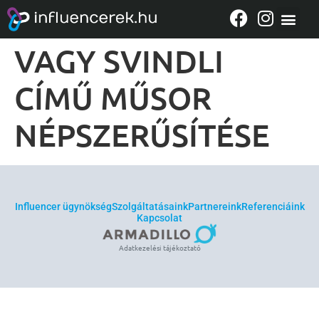
VIASAT3 SZINGLI
VAGY SVINDLI
CÍMŰ MŰSOR
NÉPSZERŰSÍTÉSE
Influencer ügynökség
Szolgáltatásaink
Partnereink
Referenciáink
Kapcsolat
Adatkezelési tájékoztató