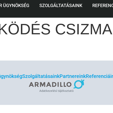
UNA INFLUENCE
R ÜGYNÖKSÉG
SZOLGÁLTATÁSAINK
REFERENC
KÖDÉS CSIZMA
 ügynökség
Szolgáltatásaink
Partnereink
Referenciái
Adatkezelési tájékoztató