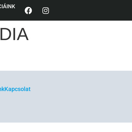
R
IÁINK
DIA
nk
Kapcsolat