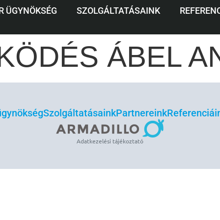
INFLUENCER
R ÜGYNÖKSÉG
SZOLGÁLTATÁSAINK
REFERENC
ÖDÉS ÁBEL AN
 ügynökség
Szolgáltatásaink
Partnereink
Referenciái
Adatkezelési tájékoztató