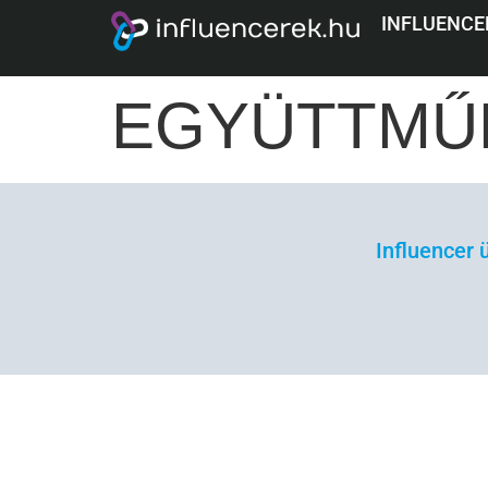
FRISSBOX 
INFLUENCE
EGYÜTTMŰK
Influencer