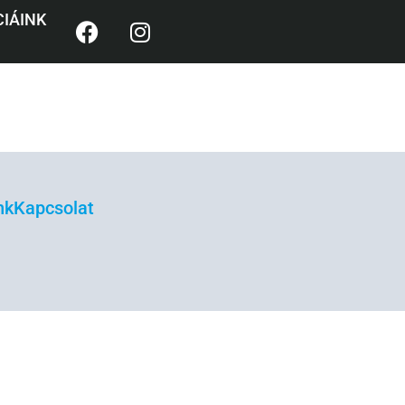
ÜTTMŰKÖDÉS
IÁINK
nk
Kapcsolat