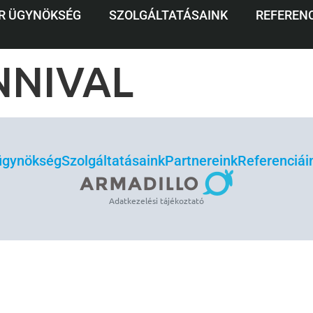
FLUENCER EGY
R ÜGYNÖKSÉG
SZOLGÁLTATÁSAINK
REFERENC
NNIVAL
 ügynökség
Szolgáltatásaink
Partnereink
Referenciái
Adatkezelési tájékoztató