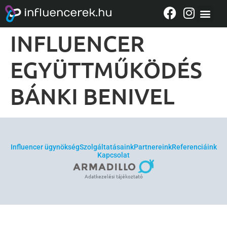
BUDMIL
INFLUENCER
EGYÜTTMŰKÖDÉS
BÁNKI BENIVEL
Influencer ügynökség
Szolgáltatásaink
Partnereink
Referenciáink
Kapcsolat
Adatkezelési tájékoztató