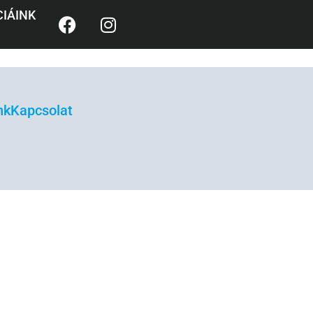
IÁINK
nk
Kapcsolat