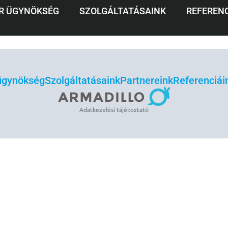
VÉDŐ KAMPÁNY
R ÜGYNÖKSÉG
SZOLGÁLTATÁSAINK
REFERENC
 ügynökség
Szolgáltatásaink
Partnereink
Referenciái
Adatkezelési tájékoztató