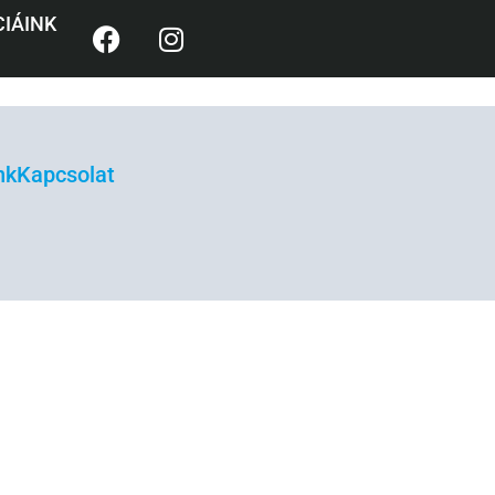
IÁINK
nk
Kapcsolat