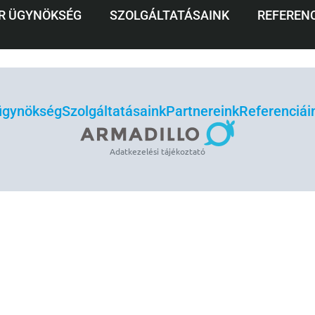
R ÜGYNÖKSÉG
SZOLGÁLTATÁSAINK
REFERENC
 ügynökség
Szolgáltatásaink
Partnereink
Referenciái
Adatkezelési tájékoztató